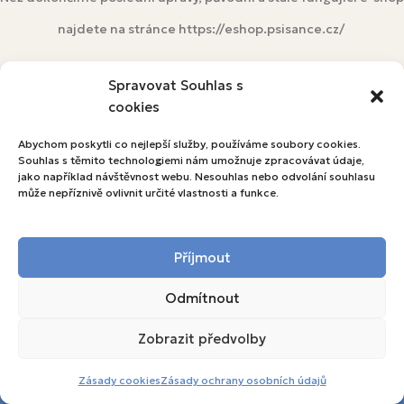
najdete na stránce https://eshop.psisance.cz/
eshop.psisance.cz
Spravovat Souhlas s
cookies
Abychom poskytli co nejlepší služby, používáme soubory cookies.
Souhlas s těmito technologiemi nám umožnuje zpracovávat údaje,
jako například návštěvnost webu. Nesouhlas nebo odvolání souhlasu
může nepříznivě ovlivnit určité vlastnosti a funkce.
Příjmout
Odmítnout
Zobrazit předvolby
Toto je ukázkový obchod pro testovací
účely. Objednávky nebudou vyřízeny.
Zásady cookies
Zásady ochrany osobních údajů