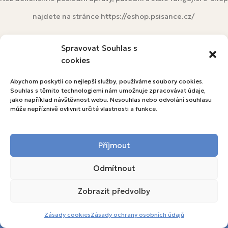
najdete na stránce https://eshop.psisance.cz/
eshop.psisance.cz
Spravovat Souhlas s
cookies
Abychom poskytli co nejlepší služby, používáme soubory cookies.
Souhlas s těmito technologiemi nám umožnuje zpracovávat údaje,
jako například návštěvnost webu. Nesouhlas nebo odvolání souhlasu
může nepříznivě ovlivnit určité vlastnosti a funkce.
Příjmout
Odmítnout
Zobrazit předvolby
Toto je ukázkový obchod pro testovací
účely. Objednávky nebudou vyřízeny.
Zásady cookies
Zásady ochrany osobních údajů