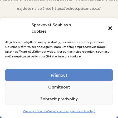
najdete na stránce https://eshop.psisance.cz/
eshop.psisance.cz
Spravovat Souhlas s
cookies
Abychom poskytli co nejlepší služby, používáme soubory cookies.
Souhlas s těmito technologiemi nám umožnuje zpracovávat údaje,
jako například návštěvnost webu. Nesouhlas nebo odvolání souhlasu
může nepříznivě ovlivnit určité vlastnosti a funkce.
Příjmout
Odmítnout
Zobrazit předvolby
Toto je ukázkový obchod pro testovací
účely. Objednávky nebudou vyřízeny.
Zásady cookies
Zásady ochrany osobních údajů